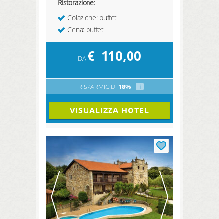
Ristorazione:
Colazione: buffet
Cena: buffet
€
110,00
DA
RISPARMIO DI
18%
i
VISUALIZZA HOTEL