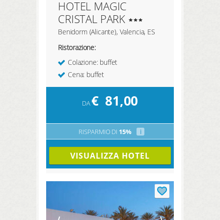
HOTEL MAGIC
CRISTAL PARK
Benidorm (Alicante), Valencia, ES
Ristorazione:
Colazione: buffet
Cena: buffet
€
81,00
DA
RISPARMIO DI
15%
i
VISUALIZZA HOTEL