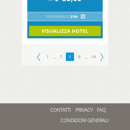
RISPARMIO DI
31%
i
VISUALIZZA HOTEL
1
…
7
8
9
…
14
CONTATTI
PRIVACY
FAQ
CONDIZIONI GENERALI