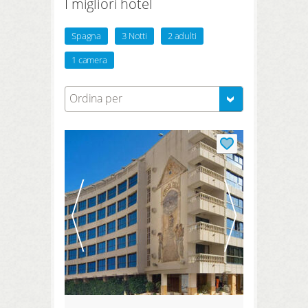
I migliori hotel
Spagna
3 Notti
2 adulti
1 camera
Ordina per