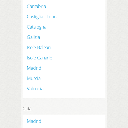
REGISTRATI QUI
Cantabria
prenotazione
Castiglia - Leon
prodotti
Catalogna
hotel preferiti
Galizia
Isole Baleari
Isole Canarie
LOGIN
Madrid
Murcia
Valencia
Città
Madrid