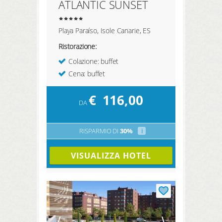
ATLANTIC SUNSET
Playa Paraíso, Isole Canarie, ES
Ristorazione:
Colazione: buffet
Cena: buffet
€
116,00
DA
RISPARMIO DI
30%
i
VISUALIZZA HOTEL