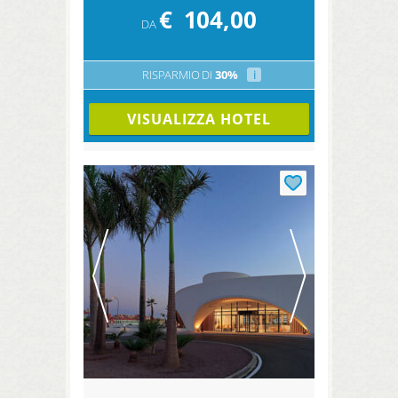
€
104,00
DA
RISPARMIO DI
30%
i
VISUALIZZA HOTEL