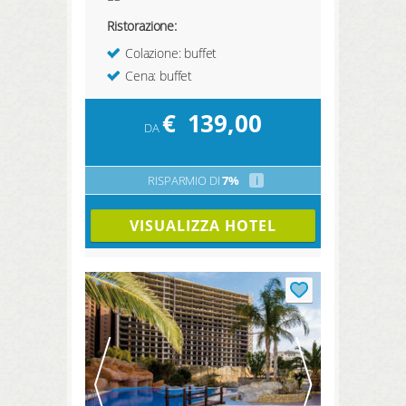
Ristorazione:
Colazione: buffet
Cena: buffet
€
139,00
DA
RISPARMIO DI
7%
i
VISUALIZZA HOTEL