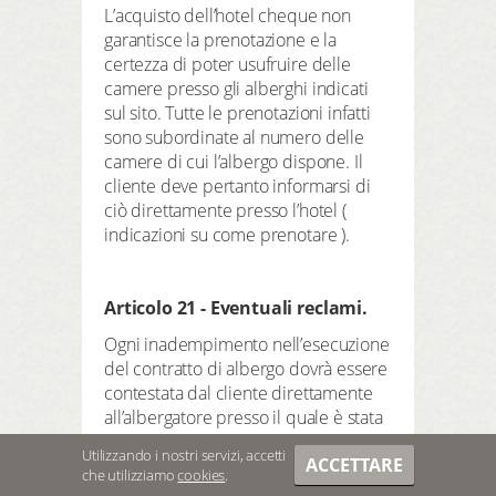
L’acquisto dell’hotel cheque non
garantisce la prenotazione e la
certezza di poter usufruire delle
camere presso gli alberghi indicati
sul sito. Tutte le prenotazioni infatti
sono subordinate al numero delle
camere di cui l’albergo dispone. Il
cliente deve pertanto informarsi di
ciò direttamente presso l’hotel (
indicazioni su come prenotare ).
Articolo 21 - Eventuali reclami.
Ogni inadempimento nell’esecuzione
del contratto di albergo dovrà essere
contestata dal cliente direttamente
all’albergatore presso il quale è stata
effettuata la prenotazione. Si
Utilizzando i nostri servizi, accetti
ACCETTARE
consiglia al cliente di informare la
che utilizziamo
cookies
.
succursale italiana di FREEDREAMS