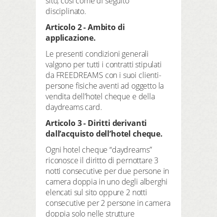
sito, così come di seguito
REGISTRATI QUI
disciplinato.
prenotazione
CERCA
Articolo 2 - Ambito di
prodotti
applicazione.
hotel preferiti
Le presenti condizioni generali
valgono per tutti i contratti stipulati
da FREEDREAMS con i suoi clienti-
persone fisiche aventi ad oggetto la
vendita dell’hotel cheque e della
daydreams card.
LOGIN
Articolo 3 - Diritti derivanti
dall’acquisto dell’hotel cheque.
Ogni hotel cheque “daydreams”
riconosce il diritto di pernottare 3
notti consecutive per due persone in
camera doppia in uno degli alberghi
elencati sul sito oppure 2 notti
consecutive per 2 persone in camera
doppia solo nelle strutture