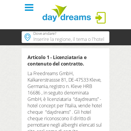
login
Dove andare?
regioni
Seleziona la città e premi CERCA
Articolo 1 - Licenziataria e
Seleziona la regione e premi CERCA
contenuto del contratto.
hotel a tema
LOGIN
Seleziona il tema e premi CERCA
La Freedreams GmbH,
Kalkarerstrassse 81, DE-47533 Kleve,
contatto
password dimenticata
Seleziona un hotel e premi CERCA
Germania, registro n. Kleve HRB
16686 , in seguito denominata
shop
durata
GmbH, è licenziataria “daydreams” -
3 Notti
hotel concept per l’Italia, vende hotel
Login
Periodo di ricerca
cheque “daydreams” . Gli hotel
Arrivo
Partenza
cheque riconoscono il diritto di
pernottare negli alberghi elencati sul
numero di viaggiatori | camera
profilo
2
adulti
,
0
bambini
1
camera