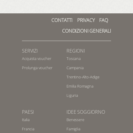
CONTATTI
PRIVACY
FAQ
CONDIZIONI GENERALI
SERVIZI
REGIONI
Acquista voucher
Toscana
Prolunga voucher
Campania
Trentino-Alto-Adige
Emilia Romagna
Liguria
PAESI
IDEE SOGGIORNO
Italia
Benessere
Francia
Famiglia