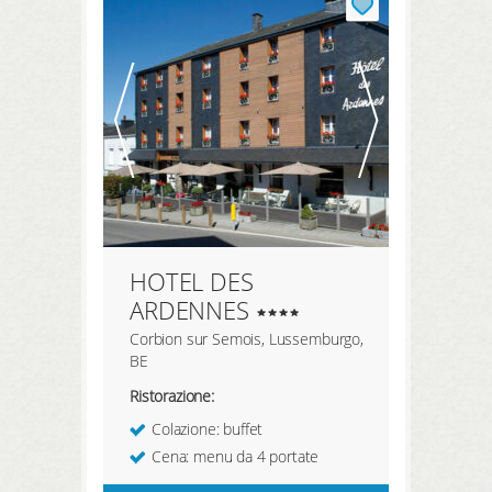
REGISTRATI QUI
prenotazione
prodotti
hotel preferiti
LOGIN
HOTEL DES
ARDENNES
Corbion sur Semois, Lussemburgo,
BE
Ristorazione:
Colazione: buffet
Cena: menu da 4 portate