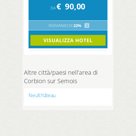
€
90,00
DA
RISPARMIO DI
22%
i
VISUALIZZA HOTEL
Altre città/paesi nell'area di
Corbion sur Semois
Neufchâteau