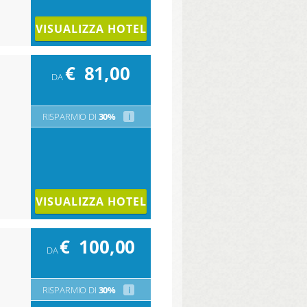
VISUALIZZA HOTEL
€
81,00
DA
RISPARMIO DI
30%
i
VISUALIZZA HOTEL
€
100,00
DA
RISPARMIO DI
30%
i