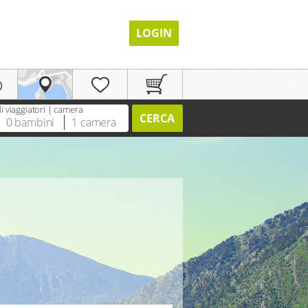
LOGIN
p
 viaggiatori | camera
CERCA
0
bambini
1
camera
REGISTRAZIONE