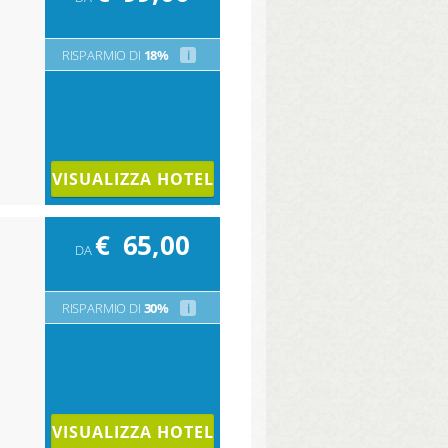
RISPARMIO DI
18%
i
VISUALIZZA HOTEL
€
65,00
DA
RISPARMIO DI
30%
i
VISUALIZZA HOTEL