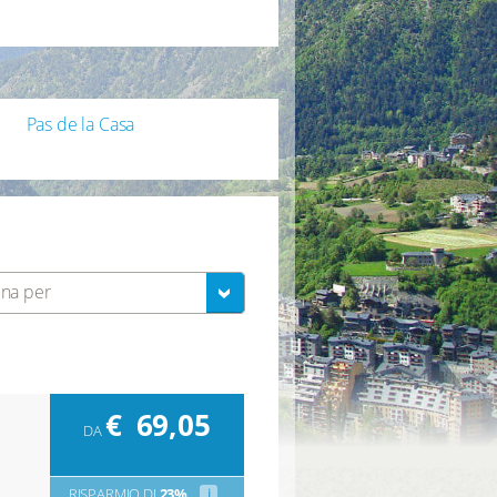
Pas de la Casa
na per
€
69,05
DA
RISPARMIO DI
23%
i