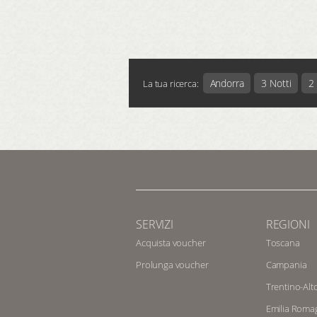
Andorra
3 Notti
2 
La tua ricerca:
SERVIZI
REGIONI
Acquista voucher
Toscana
Prolunga voucher
Campania
Trentino-Alt
Emilia Roma