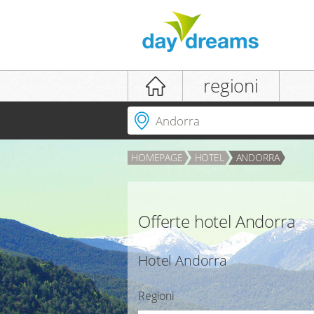
login
regioni
Dove andare?
HOMEPAGE
HOTEL
ANDORRA
LOGIN
password dimenticata
Offerte hotel Andorra
Hotel Andorra
Regioni