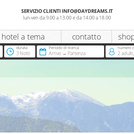
SERVIZIO CLIENTI INFO@DAYDREAMS.IT
lun-ven da 9.00 a 13.00 e da 14.00 a 18.00
registrazione
hotel a tema
contatto
sho
Appellativo
durata
Periodo di ricerca
numero di
3 Notti
Arrivo
Partenza
2
adulti
,
Hai già una Dreamcard?