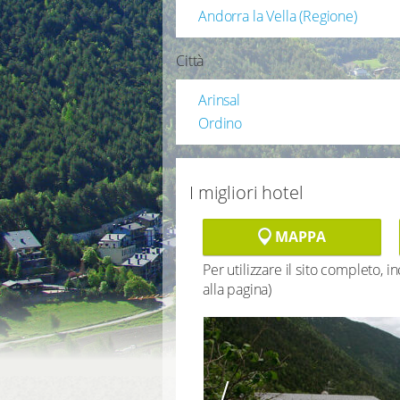
Andorra la Vella (Regione)
Città
Arinsal
Ordino
I migliori hotel
MAPPA
Per utilizzare il sito completo, 
alla pagina)