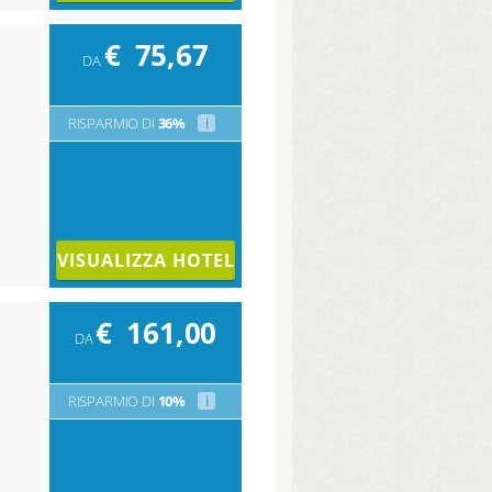
€
75,67
DA
RISPARMIO DI
36%
i
VISUALIZZA HOTEL
€
161,00
DA
RISPARMIO DI
10%
i