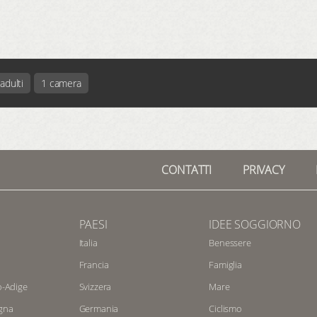
adulti
1 camera
CONTATTI
PRIVACY
PAESI
IDEE SOGGIORNO
Italia
Benessere
Francia
Famiglia
o-Adige
Svizzera
Mare
gna
Germania
Ciclismo