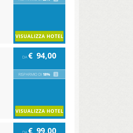
VISUALIZZA HOTEL
€
94,00
DA
RISPARMIO DI
18%
i
VISUALIZZA HOTEL
€
99,00
DA