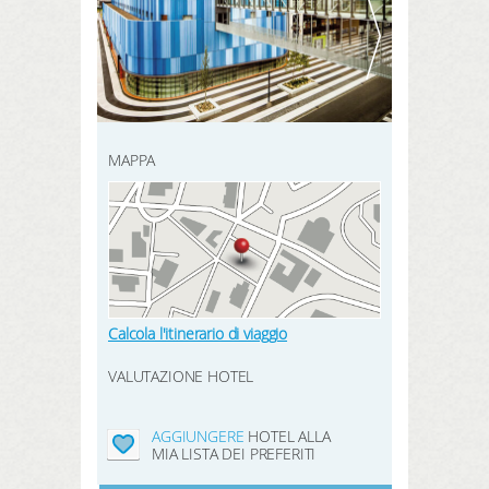
REGISTRATI QUI
prenotazione
CERCA
prodotti
hotel preferiti
MAPPA
LOGIN
Calcola l'itinerario di viaggio
VALUTAZIONE HOTEL
AGGIUNGERE
HOTEL ALLA
MIA LISTA DEI PREFERITI