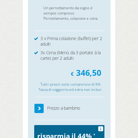
Un pernottamento da sogno è
sempre compreso
Pernottamento, colazione e cena.
3 x Prima colazione (buffet) per 2
adulti
3x Cena (Menù da 3 portate à la
carte) per 2 adulti
346,50
€
Tutti i prezzi sono comprensivi di IVA.
Tassa di soggiorno ed extra non inclusi
Prezzo a bambino
i
risparmia il 44%
*