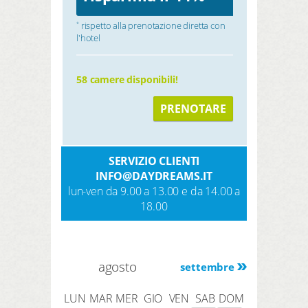
rispetto alla prenotazione diretta con
*
l'hotel
58 camere disponibili!
PRENOTARE
SERVIZIO CLIENTI
INFO@DAYDREAMS.IT
lun-ven da 9.00 a 13.00 e da 14.00 a
18.00
agosto
settembre
LUN
MAR
MER
GIO
VEN
SAB
DOM