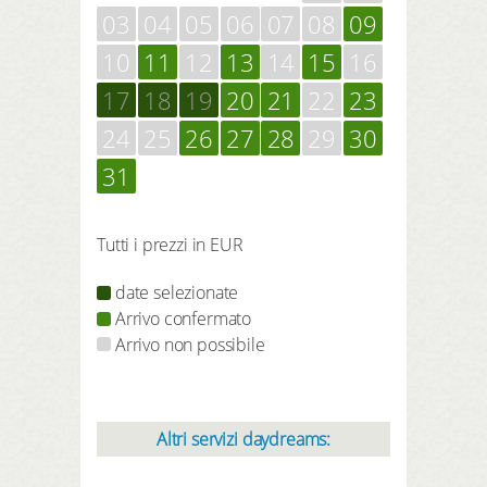
03
04
05
06
07
08
09
10
11
12
13
14
15
16
17
18
19
20
21
22
23
24
25
26
27
28
29
30
31
Tutti i prezzi in EUR
date selezionate
Arrivo confermato
Arrivo non possibile
Altri servizi daydreams: