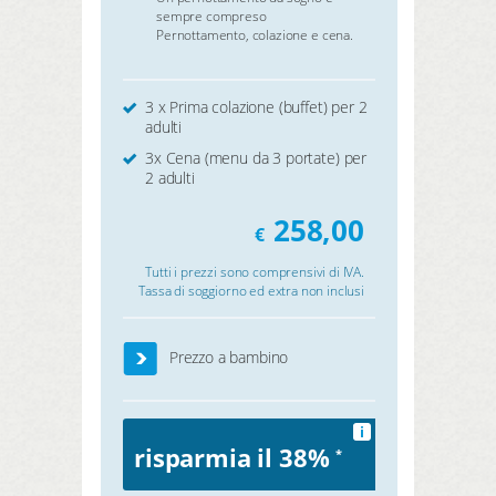
sempre compreso
Pernottamento, colazione e cena.
3 x Prima colazione (buffet) per 2
adulti
3x Cena (menu da 3 portate) per
2 adulti
258,00
€
Tutti i prezzi sono comprensivi di IVA.
Tassa di soggiorno ed extra non inclusi
Prezzo a bambino
i
risparmia il 38%
*