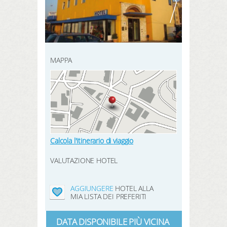
REGISTRATI QUI
prenotazione
CERCA
prodotti
hotel preferiti
MAPPA
LOGIN
Calcola l'itinerario di viaggio
VALUTAZIONE HOTEL
AGGIUNGERE
HOTEL ALLA
MIA LISTA DEI PREFERITI
DATA DISPONIBILE PIÙ VICINA