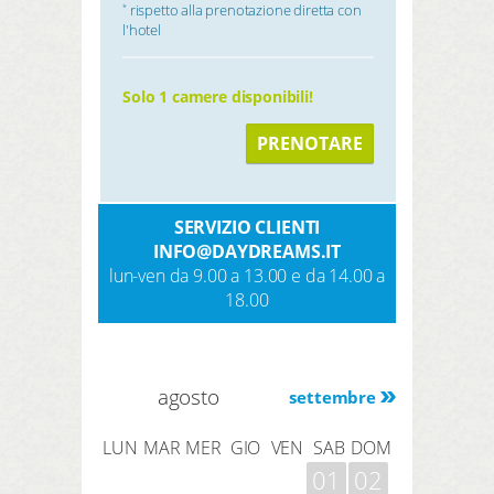
rispetto alla prenotazione diretta con
*
l'hotel
Solo 1 camere disponibili!
PRENOTARE
SERVIZIO CLIENTI
INFO@DAYDREAMS.IT
lun-ven da 9.00 a 13.00 e da 14.00 a
18.00
agosto
settembre
LUN
MAR
MER
GIO
VEN
SAB
DOM
01
02