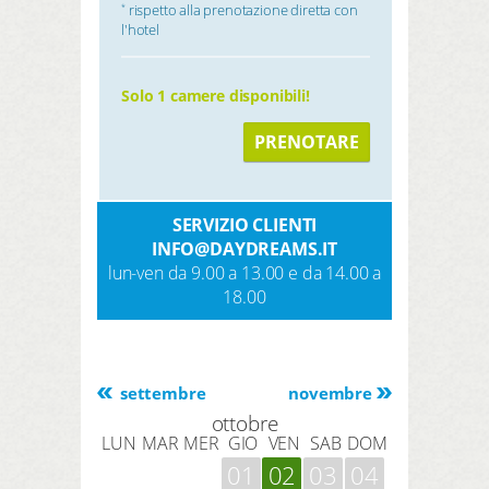
rispetto alla prenotazione diretta con
*
l'hotel
Solo 1 camere disponibili!
PRENOTARE
SERVIZIO CLIENTI
INFO@DAYDREAMS.IT
lun-ven da 9.00 a 13.00 e da 14.00 a
18.00
settembre
novembre
ottobre
LUN
MAR
MER
GIO
VEN
SAB
DOM
01
02
03
04