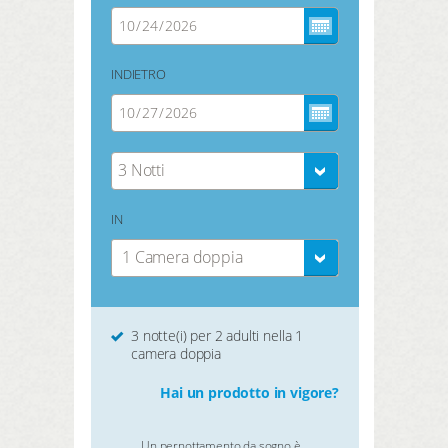
INDIETRO
3 Notti
IN
1 Camera doppia
3 notte(i) per 2 adulti nella 1
camera doppia
Hai un prodotto in vigore?
Un pernottamento da sogno è