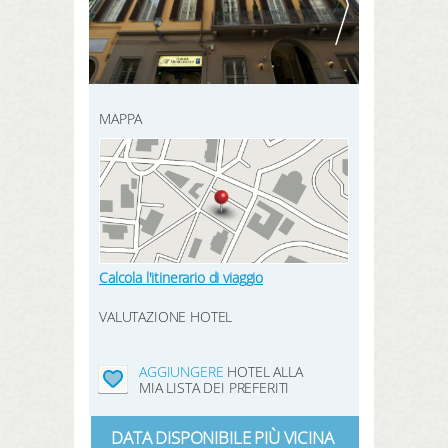
REGISTRATI QUI
prenotazione
CERCA
prodotti
hotel preferiti
MAPPA
LOGIN
Calcola l'itinerario di viaggio
VALUTAZIONE HOTEL
AGGIUNGERE
HOTEL ALLA
MIA LISTA DEI PREFERITI
DATA DISPONIBILE PIÙ VICINA