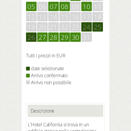
05
06
07
08
09
10
11
12
13
14
15
16
17
18
19
20
21
22
23
24
25
26
27
28
29
30
31
Tutti i prezzi in EUR
date selezionate
Arrivo confermato
Arrivo non possibile
Descrizione
L'Hotel California si trova in un
edificio storico nella centralissima