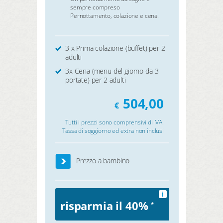
sempre compreso
Pernottamento, colazione e cena.
3 x Prima colazione (buffet) per 2
adulti
3x Cena (menu del giorno da 3
portate) per 2 adulti
504,00
€
Tutti i prezzi sono comprensivi di IVA.
Tassa di soggiorno ed extra non inclusi
Prezzo a bambino
i
risparmia il 40%
*