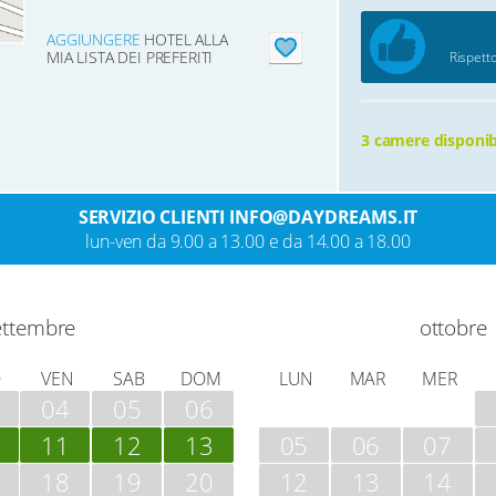
AGGIUNGERE
HOTEL ALLA
MIA LISTA DEI PREFERITI
Rispetto
3 camere disponibi
SERVIZIO CLIENTI INFO@DAYDREAMS.IT
lun-ven da 9.00 a 13.00 e da 14.00 a 18.00
ettembre
ottobre
O
VEN
SAB
DOM
LUN
MAR
MER
04
05
06
11
12
13
05
06
07
18
19
20
12
13
14