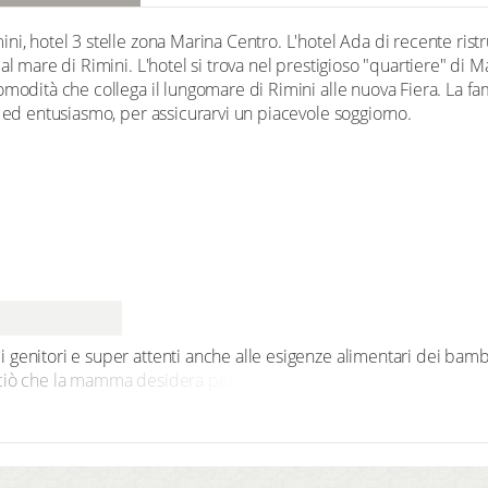
ni, hotel 3 stelle zona Marina Centro. L'hotel Ada di recente ri
al mare di Rimini. L'hotel si trova nel prestigioso "quartiere" di M
modità che collega il lungomare di Rimini alle nuova Fiera. La fam
e ed entusiasmo, per assicurarvi un piacevole soggiorno.
genitori e super attenti anche alle esigenze alimentari dei bambi
ò che la mamma desidera per i suoi piccoli all’orario che preferi
izione letti singoli ove possiamo applicare protezioni anticaduta e 
icuro riposo. Anche le vaschette per il bagnetto sono su misura p