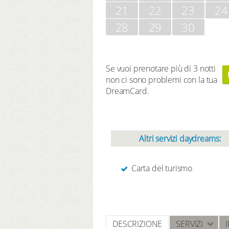
21
22
23
24
28
29
30
Se vuoi prenotare più di 3 notti
non ci sono problemi con la tua
DreamCard.
Altri servizi daydreams:
Carta del turismo
DESCRIZIONE
SERVIZI