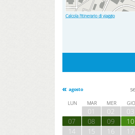
Calcola l'itinerario di viaggio
s
agosto
LUN
MAR
MER
GI
01
02
03
07
08
09
10
14
15
16
17