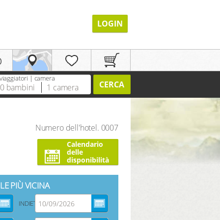
LOGIN
p
viaggiatori | camera
CERCA
0
bambini
1
camera
Numero dell'hotel. 0007
Calendario
REGISTRAZIONE
delle
disponibilità
LE PIÙ VICINA
INDIETRO