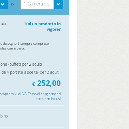
1 Camera doppia
IN
 adulti
Hai un prodotto in
vigore?
o da sogno è sempre compreso
olazione e cena.
ione (buffet) per 2 adulti
a 4 portate a scelta) per 2 adulti
252,00
€
comprensivi di IVA. Tassa di soggiorno ed
extra non inclusi
bino