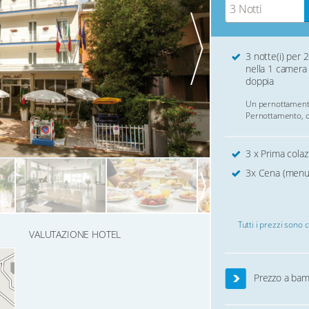
3 Notti
3 notte(i) per 2
nella 1 camera
doppia
Un pernottament
Pernottamento, c
3 x Prima colaz
3x Cena (menu d
Tutti i prezzi sono 
VALUTAZIONE HOTEL
Prezzo a bam