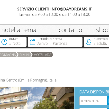
SERVIZIO CLIENTI INFO@DAYDREAMS.IT
lun-ven da 9.00 a 13.00 e da 14.00 a 18.00
registrazione
hotel a tema
contatto
sho
Appellativo
durata
Periodo di ricerca
numero di 
3 Notti
Arrivo
Partenza
2
adulti
,
Hai già una Dreamcard?
A ROMAGNA
RIMINI
HOTEL ADA
rina Centro
(
Emilia Romagna
),
Italia
DATA DISPONIBI