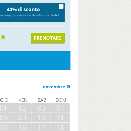
i
44% di sconto
 a una prenotazione diretta con l'hotel
li!
PRENOTARE
novembre
GIO
VEN
SAB
DOM
01
02
03
04
08
09
10
11
15
16
17
18