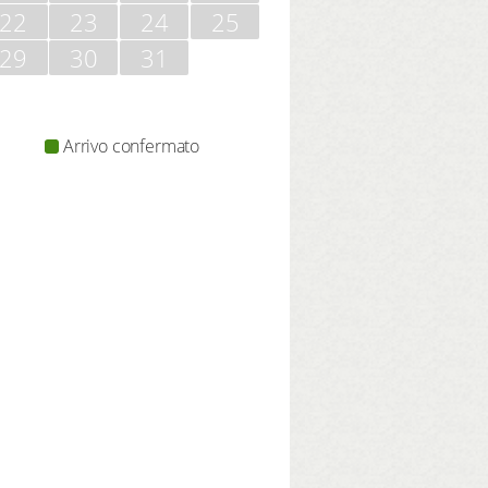
22
23
24
25
29
30
31
Arrivo confermato