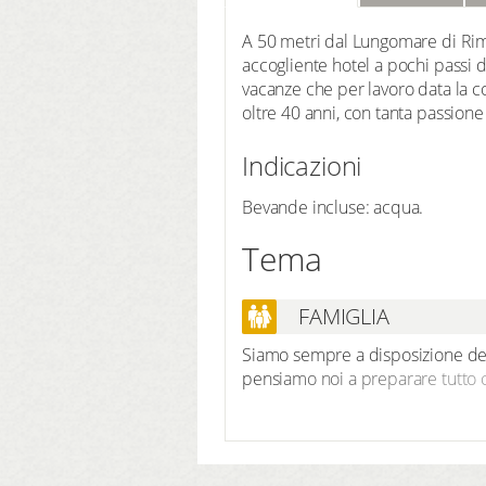
A 50 metri dal Lungomare di Rimi
accogliente hotel a pochi passi d
vacanze che per lavoro data la co
oltre 40 anni, con tanta passion
Indicazioni
Bevande incluse: acqua.
Tema
FAMIGLIA
Siamo sempre a disposizione dei 
pensiamo noi a preparare tutto ci
piccoli ospiti, mettiamo a dispos
sponde alte per assicurargli un s