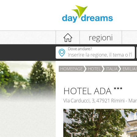
login
regioni
Dove andare?
HOMEPAGE
HOTEL
ITALIA
EMILI
LOGIN
password dimenticata
HOTEL ADA
Via Carducci, 3
,
47921
Rimini - Ma