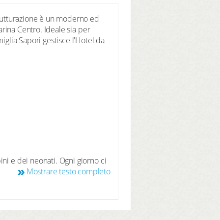
strutturazione è un moderno ed
arina Centro. Ideale sia per
iglia Sapori gestisce l'Hotel da
ni e dei neonati. Ogni giorno ci
sce. per le esigenze dei nostri
Mostrare testo completo
per i più piccini comodi lettini a
er loro.