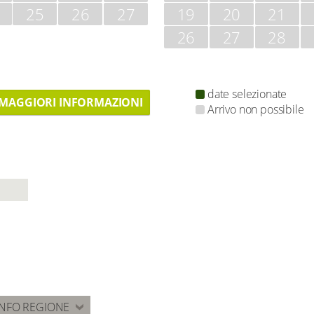
25
26
27
19
20
21
26
27
28
date selezionate
MAGGIORI INFORMAZIONI
Arrivo non possibile
INFO REGIONE