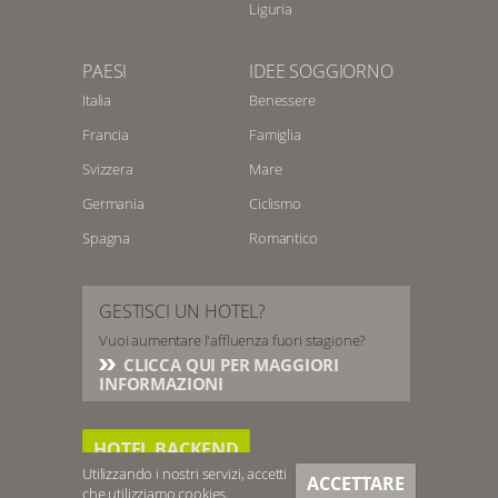
Liguria
PAESI
IDEE SOGGIORNO
Italia
Benessere
Francia
Famiglia
Svizzera
Mare
Germania
Ciclismo
Spagna
Romantico
GESTISCI UN HOTEL?
Vuoi aumentare l'affluenza fuori stagione?
CLICCA QUI PER MAGGIORI
INFORMAZIONI
HOTEL BACKEND
Utilizzando i nostri servizi, accetti
ACCETTARE
che utilizziamo
cookies
.