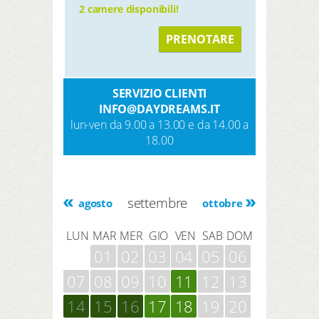
2 camere disponibili!
PRENOTARE
SERVIZIO CLIENTI
INFO@DAYDREAMS.IT
lun-ven da 9.00 a 13.00 e da 14.00 a
18.00
settembre
agosto
ottobre
LUN
MAR
MER
GIO
VEN
SAB
DOM
01
02
03
04
05
06
07
08
09
10
11
12
13
14
15
16
17
18
19
20