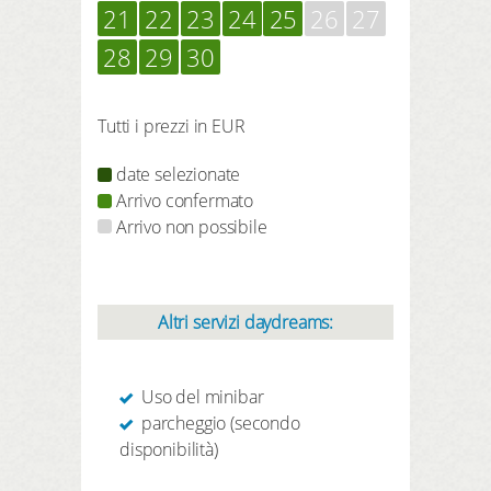
21
22
23
24
25
26
27
28
29
30
Tutti i prezzi in EUR
date selezionate
Arrivo confermato
Arrivo non possibile
Altri servizi daydreams:
Uso del minibar
parcheggio (secondo
disponibilità)