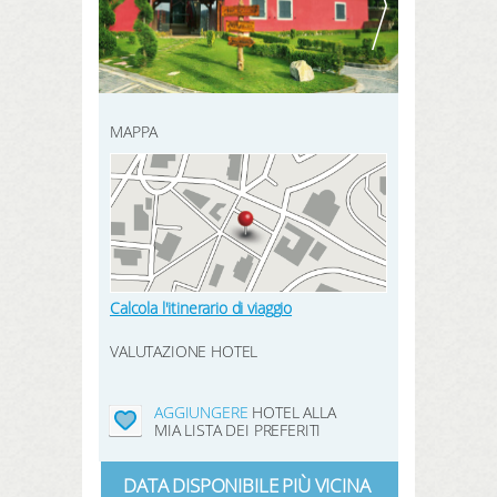
REGISTRATI QUI
prenotazione
CERCA
prodotti
hotel preferiti
MAPPA
LOGIN
Calcola l'itinerario di viaggio
VALUTAZIONE HOTEL
AGGIUNGERE
HOTEL ALLA
MIA LISTA DEI PREFERITI
DATA DISPONIBILE PIÙ VICINA