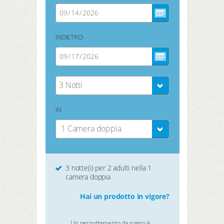
INDIETRO
3 Notti
IN
1 Camera doppia
3 notte(i) per 2 adulti nella 1
camera doppia
Hai un prodotto in vigore?
Un pernottamento da sogno è