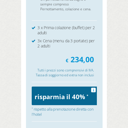
sempre compreso
Pernottamento, colazione e cena.
3 x Prima colazione (buffet) per 2
adulti
3x Cena (menu da 3 portate) per
2 adulti
234,00
€
Tutti i prezzi sono comprensivi di IVA.
Tassa di soggiorno ed extra non inclusi
i
risparmia il 40%
*
rispetto alla prenotazione diretta con
*
l'hotel