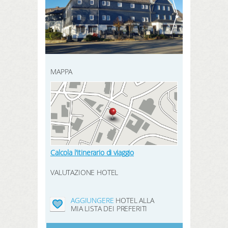
REGISTRATI QUI
prenotazione
CERCA
prodotti
hotel preferiti
MAPPA
LOGIN
Calcola l'itinerario di viaggio
VALUTAZIONE HOTEL
AGGIUNGERE
HOTEL ALLA
MIA LISTA DEI PREFERITI