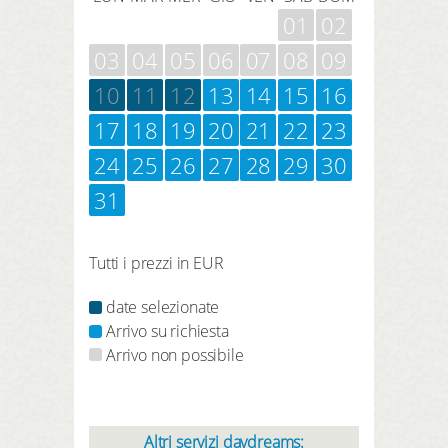
01
02
03
04
05
06
07
08
09
10
11
12
13
14
15
16
17
18
19
20
21
22
23
24
25
26
27
28
29
30
31
Tutti i prezzi in EUR
date selezionate
Arrivo su richiesta
Arrivo non possibile
Altri servizi daydreams: