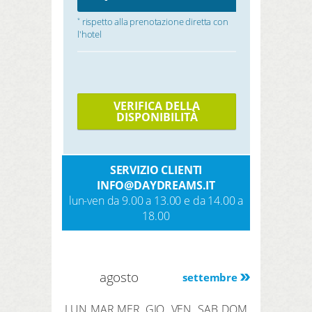
rispetto alla prenotazione diretta con
*
l'hotel
VERIFICA DELLA
DISPONIBILITÀ
SERVIZIO CLIENTI
INFO@DAYDREAMS.IT
lun-ven da 9.00 a 13.00 e da 14.00 a
18.00
agosto
settembre
LUN
MAR
MER
GIO
VEN
SAB
DOM