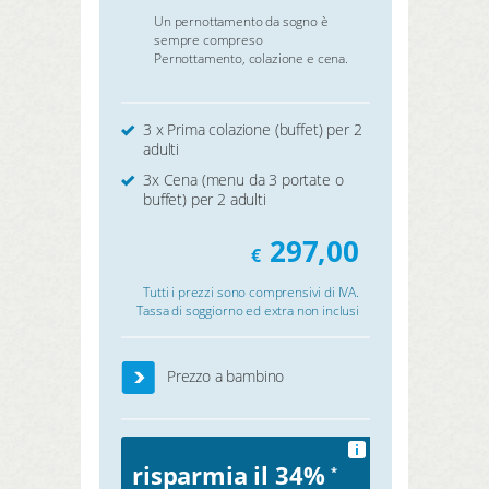
Un pernottamento da sogno è
sempre compreso
Pernottamento, colazione e cena.
3 x Prima colazione (buffet) per 2
adulti
3x Cena (menu da 3 portate o
buffet) per 2 adulti
297,00
€
Tutti i prezzi sono comprensivi di IVA.
Tassa di soggiorno ed extra non inclusi
Prezzo a bambino
i
risparmia il 34%
*