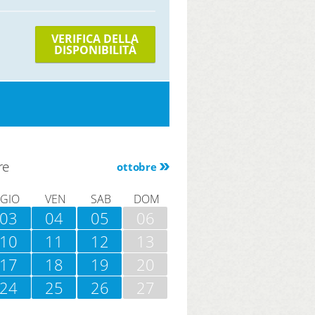
VERIFICA DELLA
DISPONIBILITÀ
re
ottobre
GIO
VEN
SAB
DOM
03
04
05
06
10
11
12
13
17
18
19
20
24
25
26
27