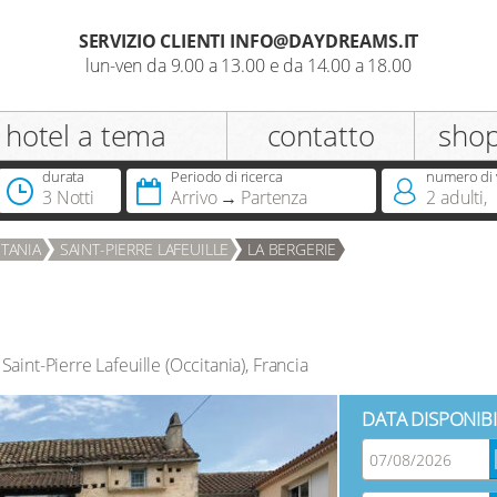
SERVIZIO CLIENTI INFO@DAYDREAMS.IT
lun-ven da 9.00 a 13.00 e da 14.00 a 18.00
registrazione
hotel a tema
contatto
sho
Appellativo
durata
Periodo di ricerca
numero di 
3 Notti
Arrivo
Partenza
2
adulti
,
Hai già una Dreamcard?
TANIA
SAINT-PIERRE LAFEUILLE
LA BERGERIE
Saint-Pierre Lafeuille
(
Occitania
),
Francia
DATA DISPONIBI