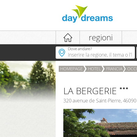
login
regioni
Dove andare?
HOMEPAGE
HOTEL
FRANCIA
OCCI
LOGIN
password dimenticata
LA BERGERIE
320 avenue de Saint-Pierre
,
46090