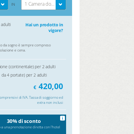
1 Camera doppia
IN
 adulti
Hai un prodotto in
vigore?
o da sogno è sempre compreso
olazione e cena.
ione (continentale) per 2 adulti
da 4 portate) per 2 adulti
420,00
€
comprensivi di IVA. Tassa di soggiorno ed
extra non inclusi
i
30% di sconto
 a una prenotazione diretta con l'hotel