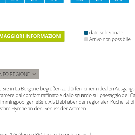
date selezionate
MAGGIORI INFORMAZIONI
Arrivo non possibile
INFO REGIONE
, Sie in La Bergerie begrüßen zu dürfen, einem idealen Ausgan
camere dal comfort raffinato e dallo sguardo sul paesaggio del Ca
mmingpool genießen. Als Liebhaber der regionalen Küche ist die
 wahre Hymne an den Genuss der Aromen.
enu (Fénélon ou Kir); tassa di soggiorno escl