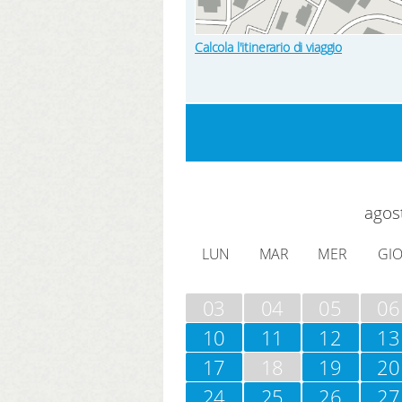
Calcola l'itinerario di viaggio
agos
LUN
MAR
MER
GI
03
04
05
06
10
11
12
13
17
18
19
20
24
25
26
27