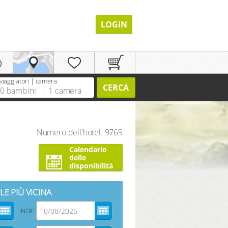
LOGIN
p
viaggiatori | camera
CERCA
0
bambini
1
camera
Numero dell'hotel. 9769
Calendario
REGISTRAZIONE
delle
disponibilità
LE PIÙ VICINA
INDIETRO