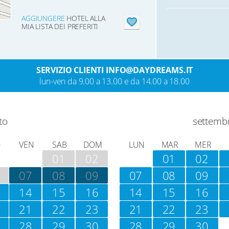
AGGIUNGERE
HOTEL ALLA
MIA LISTA DEI PREFERITI
SERVIZIO CLIENTI INFO@DAYDREAMS.IT
lun-ven da 9.00 a 13.00 e da 14.00 a 18.00
to
settemb
O
VEN
SAB
DOM
LUN
MAR
MER
01
02
01
02
07
08
09
07
08
09
14
15
16
14
15
16
21
22
23
21
22
23
28
29
30
28
29
30