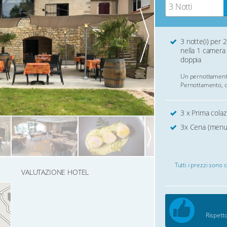
3 Notti
3 notte(i) per 2
nella 1 camera
doppia
Un pernottament
Pernottamento, c
3 x Prima colaz
3x Cena (menu 
Tutti i prezzi sono 
VALUTAZIONE HOTEL
Rispetto