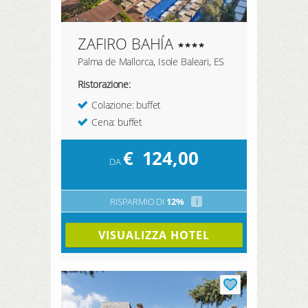
ZAFIRO BAHÍA
Palma de Mallorca, Isole Baleari, ES
Ristorazione:
Colazione: buffet
Cena: buffet
€
124,00
DA
RISPARMIO DI
12%
i
VISUALIZZA HOTEL