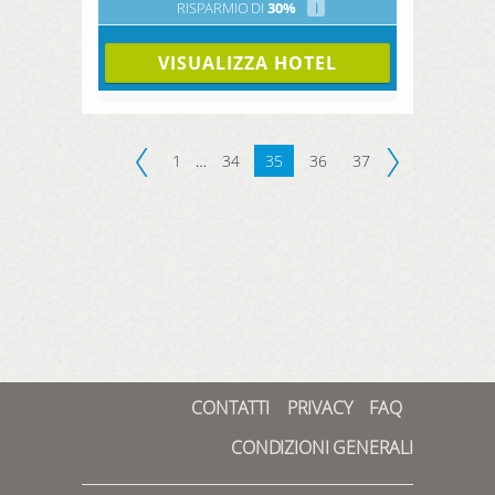
RISPARMIO DI
30%
i
VISUALIZZA HOTEL
1
…
34
35
36
37
CONTATTI
PRIVACY
FAQ
CONDIZIONI GENERALI