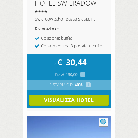
HOTEL ŚWIERADOW
Swierdow Zdroj, Bassa Slesia, PL
Ristorazione:
Colazione: buffet
Cena: menu da 3 portate o buffet
€
30,44
DA
DA
zł
130,00
i
RISPARMIO DI
40%
i
VISUALIZZA HOTEL