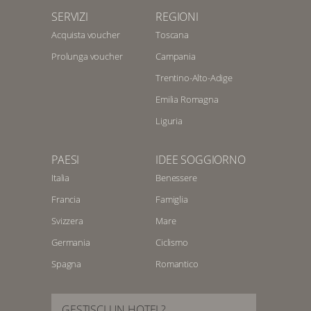
SERVIZI
REGIONI
Acquista voucher
Toscana
Prolunga voucher
Campania
Trentino-Alto-Adige
Emilia Romagna
Liguria
PAESI
IDEE SOGGIORNO
Italia
Benessere
Francia
Famiglia
Svizzera
Mare
Germania
Ciclismo
Spagna
Romantico
GESTISCI UN HOTEL?