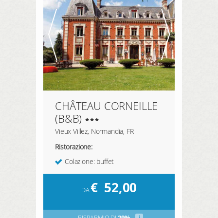
CHÂTEAU CORNEILLE
(B&B)
Vieux Villez, Normandia, FR
Ristorazione:
Colazione: buffet
€
52,00
DA
RISPARMIO DI
29%
i