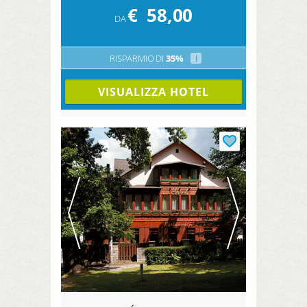
€
58,00
DA
RISPARMIO DI
35%
i
VISUALIZZA HOTEL