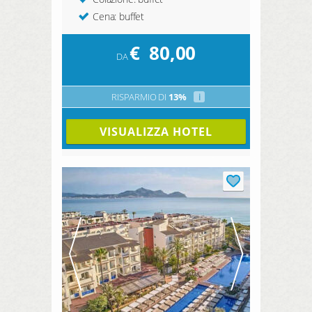
Cena: buffet
€
80,00
DA
RISPARMIO DI
13%
i
VISUALIZZA HOTEL