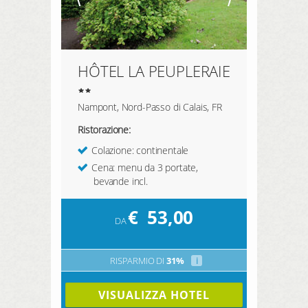
HÔTEL LA PEUPLERAIE
Nampont, Nord-Passo di Calais, FR
Ristorazione:
Colazione: continentale
Cena: menu da 3 portate,
bevande incl.
€
53,00
DA
RISPARMIO DI
31%
i
VISUALIZZA HOTEL