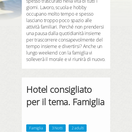
spesso trascurato nella vita di tutti i
REGISTRATI QUI
prenotazione
giorni. Lavoro, scuola e hobby
occupano molto tempo e spesso
prodotti
lasciano troppo poco spazio alle
attività familiari. Perché non prendersi
hotel preferiti
una pausa dalla quotidianità insieme
per trascorrere consapevolmente del
tempo insieme e divertirsi? Anche un
lungo weekend con la famiglia vi
solleverà il morale e vi riunirà di nuovo.
LOGIN
Hotel consigliato
per il tema. Famiglia
Famiglia
3 Notti
2 adulti