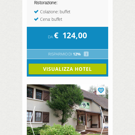
Ristorazione:
Colazione: buffet
Cena: buffet
€
124,00
DA
RISPARMIO DI
12%
i
VISUALIZZA HOTEL