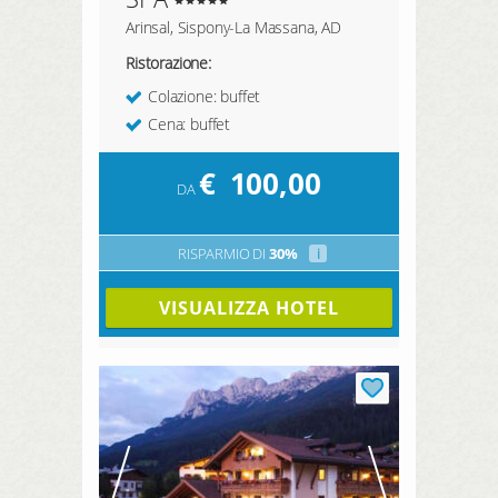
Arinsal, Sispony-La Massana, AD
Ristorazione:
Colazione: buffet
Cena: buffet
€
100,00
DA
RISPARMIO DI
30%
i
VISUALIZZA HOTEL