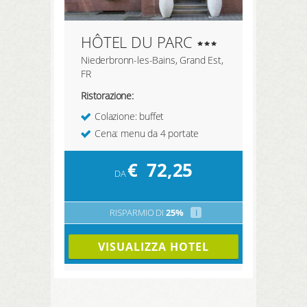
HÔTEL DU PARC
Niederbronn-les-Bains, Grand Est,
FR
Ristorazione:
Colazione: buffet
Cena: menu da 4 portate
€
72,25
DA
RISPARMIO DI
25%
i
VISUALIZZA HOTEL