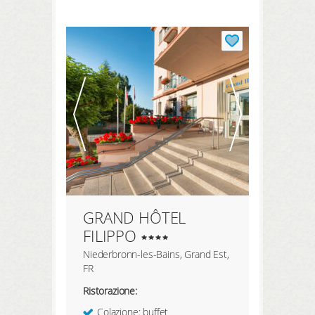
REGISTRATI QUI
prenotazione
prodotti
hotel preferiti
LOGIN
GRAND HÔTEL
FILIPPO
Niederbronn-les-Bains, Grand Est,
FR
Ristorazione:
Colazione: buffet