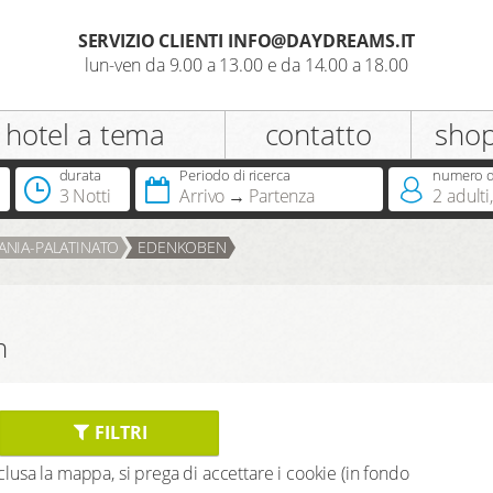
SERVIZIO CLIENTI INFO@DAYDREAMS.IT
lun-ven da 9.00 a 13.00 e da 14.00 a 18.00
registrazione
hotel a tema
contatto
sho
Appellativo
durata
Periodo di ricerca
numero di
3 Notti
Arrivo
Partenza
2
adulti
,
Hai già una Dreamcard?
ANIA-PALATINATO
EDENKOBEN
n
FILTRI
inclusa la mappa, si prega di accettare i cookie (in fondo