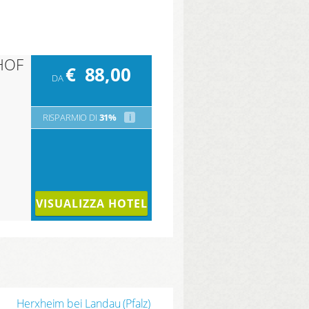
HOF
€
88,00
DA
RISPARMIO DI
31%
i
VISUALIZZA HOTEL
Herxheim bei Landau (Pfalz)