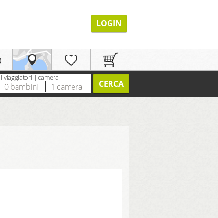
LOGIN
p
 viaggiatori | camera
CERCA
0
bambini
1
camera
REGISTRAZIONE