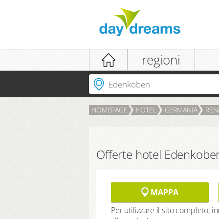
login
regioni
Dove andare?
HOMEPAGE
HOTEL
GERMANIA
REN
LOGIN
password dimenticata
Offerte hotel Edenkobe
MAPPA
Per utilizzare il sito completo, 