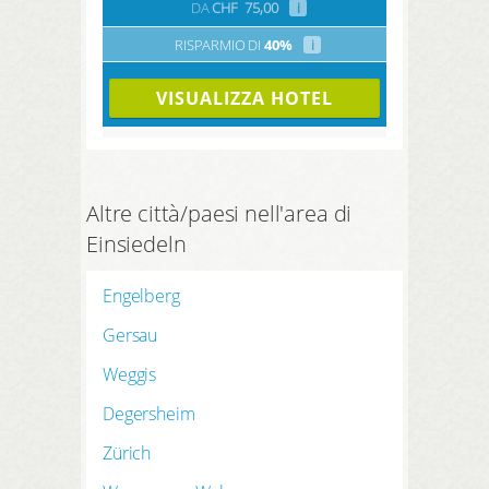
DA
CHF
75,00
i
RISPARMIO DI
40%
i
VISUALIZZA HOTEL
Altre città/paesi nell'area di
Einsiedeln
Engelberg
Gersau
Weggis
Degersheim
Zürich