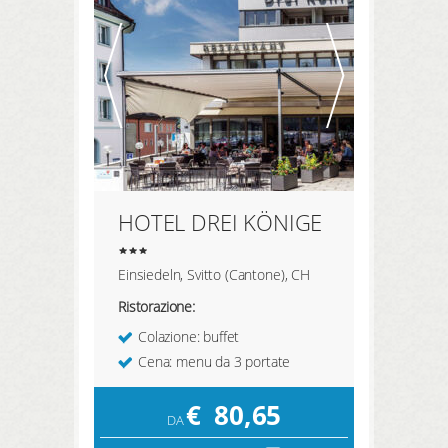
REGISTRATI QUI
prenotazione
prodotti
hotel preferiti
HOTEL DREI KÖNIGE
LOGIN
Einsiedeln, Svitto (Cantone), CH
Ristorazione:
Colazione: buffet
Cena: menu da 3 portate
€
80,65
DA