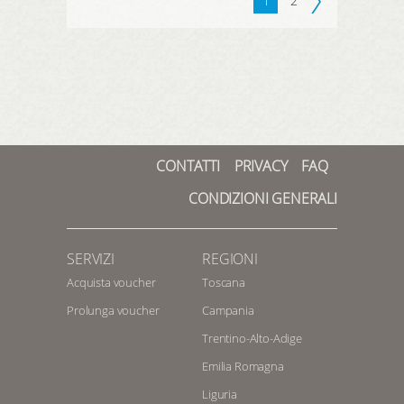
1
2
CONTATTI
PRIVACY
FAQ
CONDIZIONI GENERALI
SERVIZI
REGIONI
Acquista voucher
Toscana
Prolunga voucher
Campania
Trentino-Alto-Adige
Emilia Romagna
Liguria