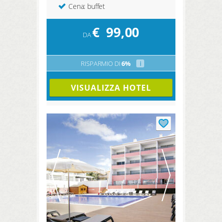
Cena: buffet
€
99,00
DA
RISPARMIO DI
6%
i
VISUALIZZA HOTEL