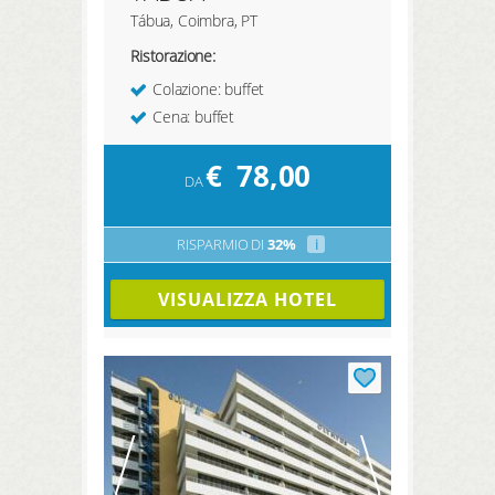
Tábua, Coimbra, PT
Ristorazione:
Colazione: buffet
Cena: buffet
€
78,00
DA
RISPARMIO DI
32%
i
VISUALIZZA HOTEL