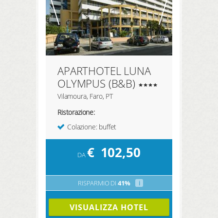
APARTHOTEL LUNA
OLYMPUS (B&B)
Vilamoura, Faro, PT
Ristorazione:
Colazione: buffet
€
102,50
DA
RISPARMIO DI
41%
i
VISUALIZZA HOTEL