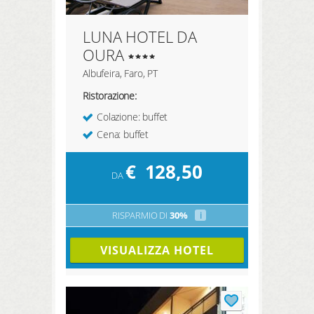
LUNA HOTEL DA
OURA
Albufeira, Faro, PT
Ristorazione:
Colazione: buffet
Cena: buffet
€
128,50
DA
RISPARMIO DI
30%
i
VISUALIZZA HOTEL