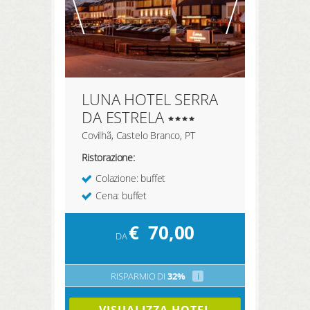
LUNA HOTEL SERRA
DA ESTRELA
Covilhã, Castelo Branco, PT
Ristorazione:
Colazione: buffet
Cena: buffet
€
70,00
DA
RISPARMIO DI
32%
i