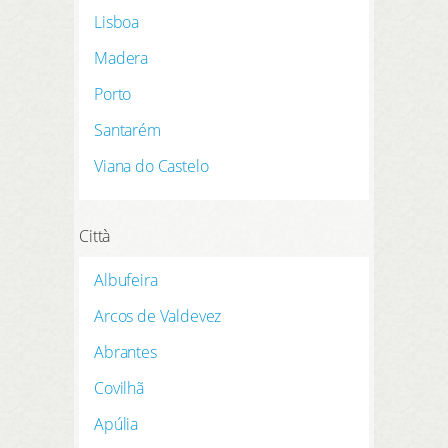
REGISTRATI QUI
Lisboa
prenotazione
Madera
prodotti
Porto
hotel preferiti
Santarém
Viana do Castelo
LOGIN
Città
Albufeira
Arcos de Valdevez
Abrantes
Covilhã
Apúlia