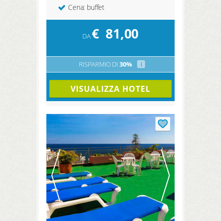
Cena: buffet
€
81,00
DA
RISPARMIO DI
30%
i
VISUALIZZA HOTEL