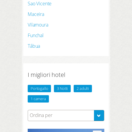
Sao Vicente
Maceira
Vilamoura
Funchal
Tábua
I migliori hotel
Portogallo
3 Notti
2 adulti
1 camera
Ordina per