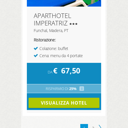
APARTHOTEL
IMPERATRIZ
Funchal, Madera, PT
Ristorazione:
Colazione: buffet
Cena: menu da 4 portate
€
67,50
DA
RISPARMIO DI
25%
i
VISUALIZZA HOTEL