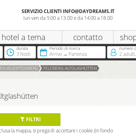
SERVIZIO CLIENTI INFO@DAYDREAMS.IT
lun-ven da 9.00 a 13.00 e da 14.00 a 18.00
registrazione
hotel a tema
contatto
sho
Appellativo
durata
Periodo di ricerca
numero di
3 Notti
Arrivo
Partenza
2
adulti
,
Hai già una Dreamcard?
EN-WUERTTEMBERG
FELDBERG-ALTGLASHÜTTEN
ltglashütten
FILTRI
inclusa la mappa, si prega di accettare i cookie (in fondo