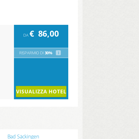
€
86,00
DA
RISPARMIO DI
30%
i
VISUALIZZA HOTEL
Bad Säckingen