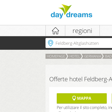
login
regioni
Dove andare?
HOMEPAGE
HOTEL
GERMANIA
BAD
LOGIN
password dimenticata
Offerte hotel Feldberg-A
MAPPA
Per utilizzare il sito completo, 