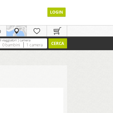
LOGIN
p
 viaggiatori | camera
CERCA
0
bambini
1
camera
REGISTRAZIONE